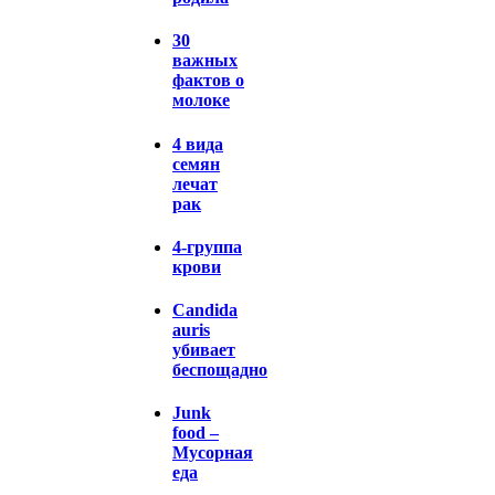
30
важных
фактов о
молоке
4 вида
семян
лечат
рак
4-группа
крови
Candida
auris
убивает
беспощадно
Junk
food –
Мусорная
еда