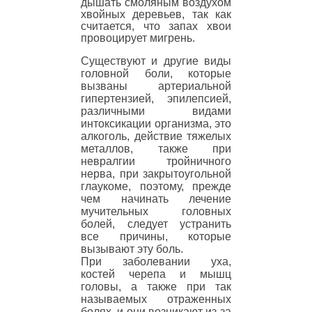
дышать смоляным воздухом
хвойных деревьев, так как
считается, что запах хвои
провоцирует мигрень.
Существуют и другие виды
головной боли, которые
вызваны артериальной
гипертензией, эпилепсией,
различными видами
интоксикации организма, это
алкоголь, действие тяжелых
металлов, также при
невралгии тройничного
нерва, при закрытоугольной
глаукоме, поэтому, прежде
чем начинать лечение
мучительных головных
болей, следует устранить
все причины, которые
вызывают эту боль.
При заболевании уха,
костей черепа и мышц
головы, а также при так
называемых отраженных
болях, и они возникают из-за