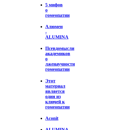
5 мифов
о
гомеопатии
Алюмен
-
ALUMINA
Псевдомысли
академиков
о
лженаучности
гомеопатии
Этот
материал
является
один из
ключей к
гомеопатии
Aconit
ALUMINA