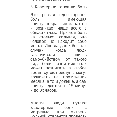
3. Кластерная головная боль
Это резкая одностороння
боль, имеющая
приступообразный характер
и возникает чаще всего в
области глаза. При чем боль
на столько сильная, что
человек не находит себе
места. Иногда даже бывали
случаи, когда люди
заканчивали жизнь
самоубийством от такого
вида боли. Такой вид боли
может возникать в любое
время суток, приступы могут
возникать на протяжении
месяца, а то и дольше, а сам
приступ длится от 15 минут
и до 3х часов.
Многие люди путают
кластерные боли с
мигренью, при мигрени
больной старается провести