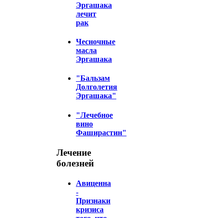
Эргашака
лечит
рак
Чесночные
масла
Эргашака
"Бальзам
Долголетия
Эргашака"
"Лечебное
вино
Фаширастин"
Лечение
болезней
Авиценна
-
Признаки
кризиса