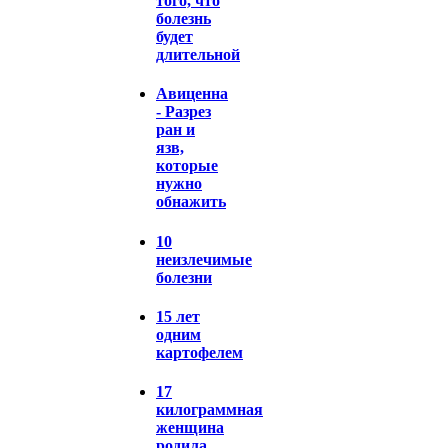
того, что
болезнь
будет
длительной
Авиценна
- Разрез
ран и
язв,
которые
нужно
обнажить
10
неизлечимые
болезни
15 лет
одним
картофелем
17
килограммная
женщина
родила