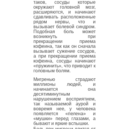
таков, сосуды которые
окружают головной мозг,
расширяются, и начинают
сдавливать расположенные
рядом нервы, что и
вызывает болевой синдром.
Подобная боль может
возникнуть при
прекращении приема
кофеина, так как он сначала
вызывает сужение сосудов,
а при прекращении приема
кофеина, сосуды начинают
«пружинить», что приводит к
головным болям.
Мигренью страдают
миллионы людей, и
начинается она
десятиминутным
нарушением восприятием,
так называемой аурой и
вовремя нее, у человека
появляется «пелена» и
«мушки» перед глазами, а
бывают и яркие вспышки.
Боль при мигрени длится от