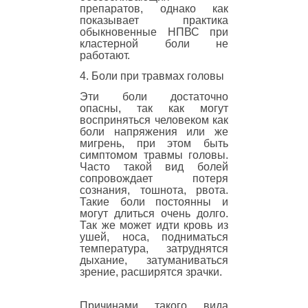
препаратов, однако как
показывает практика
обыкновенные НПВС при
кластерной боли не
работают.
4. Боли при травмах головы
Эти боли достаточно
опасны, так как могут
восприняться человеком как
боли напряжения или же
мигрень, при этом быть
симптомом травмы головы.
Часто такой вид болей
сопровождает потеря
сознания, тошнота, рвота.
Такие боли постоянны и
могут длиться очень долго.
Так же может идти кровь из
ушей, носа, подниматься
температура, затруднятся
дыхание, затуманиваться
зрение, расширятся зрачки.
Причинами такого вида