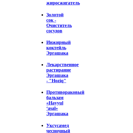
жиросжигатель
Золотой
сок -
Очиститель
сосудов
Инжирный
коктейль
Эргашака
Лекарственное
растирание
Эргашака
- "Hoziq"
Противораковый
бальзам
«Hayyul
‘asal»
Эргашака
Уксусамед
чесночный