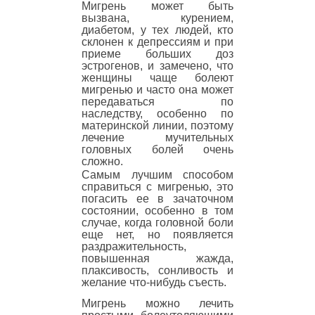
Мигрень может быть
вызвана, курением,
диабетом, у тех людей, кто
склонен к депрессиям и при
приеме больших доз
эстрогенов, и замечено, что
женщины чаще болеют
мигренью и часто она может
передаваться по
наследству, особенно по
материнской линии, поэтому
лечение мучительных
головных болей очень
сложно.
Самым лучшим способом
справиться с мигренью, это
погасить ее в зачаточном
состоянии, особенно в том
случае, когда головной боли
еще нет, но появляется
раздражительность,
повышенная жажда,
плаксивость, сонливость и
желание что-нибудь съесть.
Мигрень можно лечить