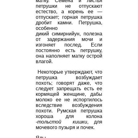
матку. Семена и листья
петрушки не отпускают
естество, а корень ее —
отпускает; горная петрушка
дробит камни. Петрушка,
особенно
дикий
симирнийун,
полезна
от задержания мочи и
изгоняет послед. Если
постоянно есть петрушку,
она наполняет матку острой
влагой.
Некоторые утверждают, что
петрушка возбуждает
похоть; говорят даже, что
следует запрещать есть ее
кормящей женщине, дабы
молоко ее не испортилось
вследствие возбуждения
похоти. Румская петрушка
хороша для
колона
-
тольстой кишки
,
для
мочевого пузыря и почек.
Яды