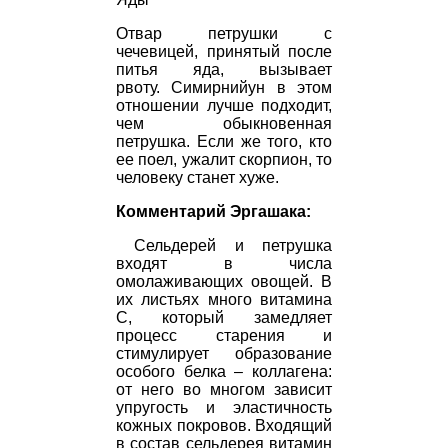
Отвар петрушки с
чечевицей, принятый после
питья яда, вызывает
рвоту.
Симирнийун
в этом
отношении лучше подходит,
чем обыкновенная
петрушка. Если же того, кто
ее поел, ужалит скорпион, то
человеку станет хуже.
Комментарий Эргашака:
Сельдерей и петрушка
входят в числа
омолаживающих овощей. В
их листьях много витамина
C, который замедляет
процесс старения и
стимулирует образование
особого белка – коллагена:
от него во многом зависит
упругость и эластичность
кожных покровов. Входящий
в состав сельдерея витамин