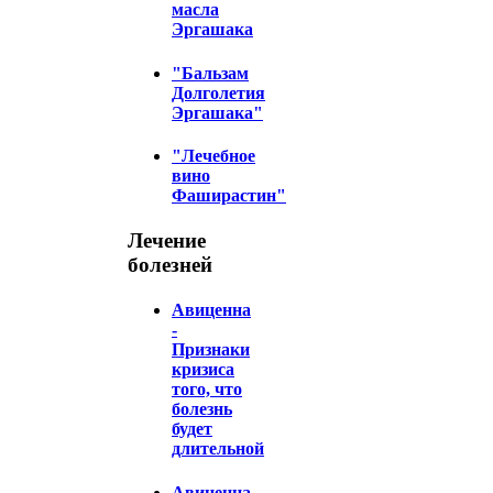
масла
Эргашака
"Бальзам
Долголетия
Эргашака"
"Лечебное
вино
Фаширастин"
Лечение
болезней
Авиценна
-
Признаки
кризиса
того, что
болезнь
будет
длительной
Авиценна