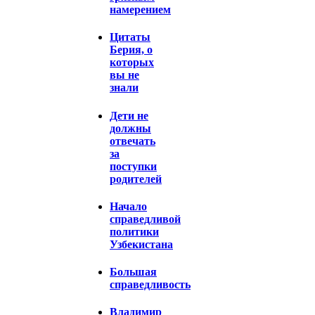
намерением
Цитаты
Берия, о
которых
вы не
знали
Дети не
должны
отвечать
за
поступки
родителей
Начало
справедливой
политики
Узбекистана
Большая
справедливость
Владимир