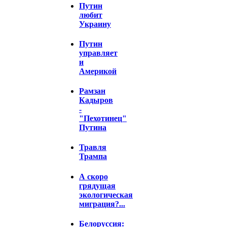
Путин
любит
Украину
Путин
управляет
и
Америкой
Рамзан
Кадыров
-
"Пехотинец"
Путина
Травля
Трампа
А скоро
грядущая
экологическая
миграция?...
Белоруссия: