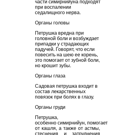
части
симирнийуна
подходят
при воспалении
седалищного нерва.
Органы головы
Петрушка вредна при
головной боли и возбуждает
припадки у страдающих
падучей. Говорят, что если
повесить на шею ее корень,
это помогает от зубной боли,
но крошит зубы.
Органы глаза
Садовая петрушка входит в
состав лекарственных
повязок при
болях в глазу.
Органы груди
Петрушка,
особенно
симирнийун,
помогает
от кашля, а также от астмы,
стеснения и затруднения