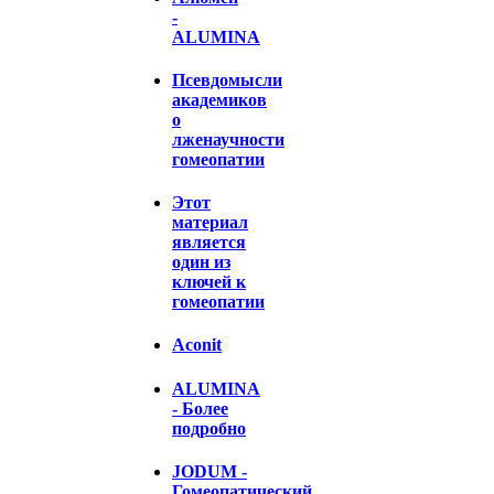
-
ALUMINA
Псевдомысли
академиков
о
лженаучности
гомеопатии
Этот
материал
является
один из
ключей к
гомеопатии
Aconit
ALUMINA
- Более
подробно
JODUM -
Гомеопатический