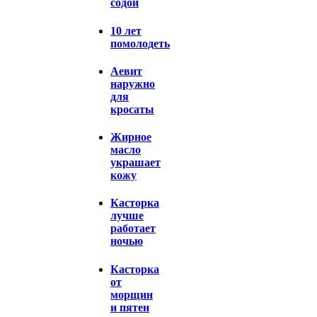
содой
10 лет
помолодеть
Аевит
наружно
для
кросаты
Жирное
масло
украшает
кожу
Касторка
лучше
работает
ночью
Касторка
от
морщин
и пятен