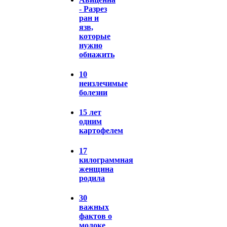
- Разрез
ран и
язв,
которые
нужно
обнажить
10
неизлечимые
болезни
15 лет
одним
картофелем
17
килограммная
женщина
родила
30
важных
фактов о
молоке