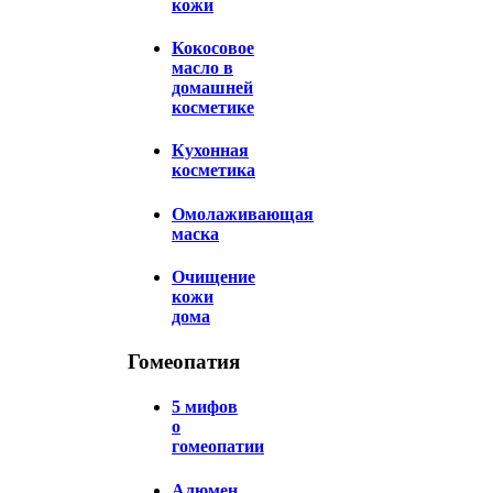
кожи
Кокосовое
масло в
домашней
косметике
Кухонная
косметика
Омолаживающая
маска
Очищение
кожи
дома
Гомеопатия
5 мифов
о
гомеопатии
Алюмен