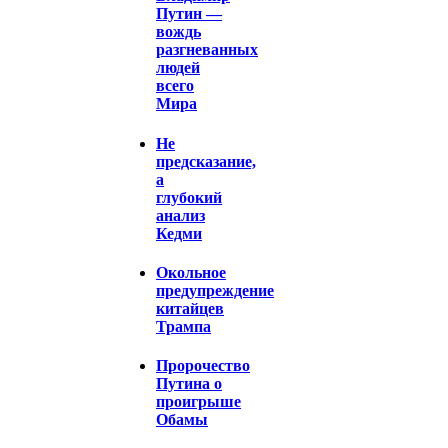
Путин —
вождь
разгневанных
людей
всего
Мира
Не
предсказание,
а
глубокий
анализ
Кедми
Окольное
предупреждение
китайцев
Трампа
Пророчество
Путина о
проигрыше
Обамы