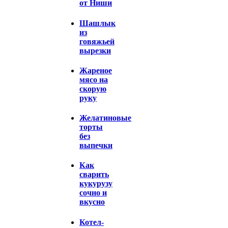
от Ниши
Шашлык
из
говяжьей
вырезки
Жареное
мясо на
скорую
руку
Желатиновые
торты
без
выпечки
Как
сварить
кукурузу
сочно и
вкусно
Котел-