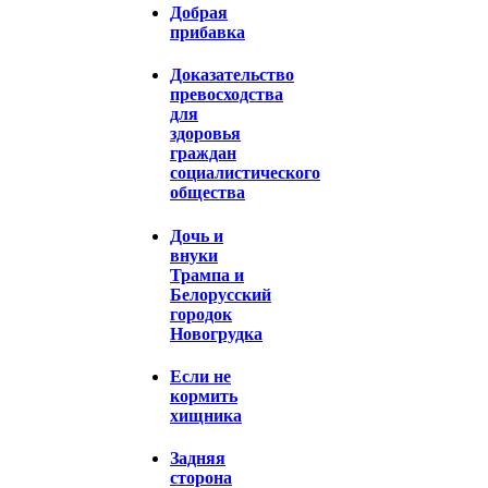
Добрая
прибавка
Доказательство
превосходства
для
здоровья
граждан
социалистического
общества
Дочь и
внуки
Трампа и
Белорусский
городок
Новогрудка
Если не
кормить
хищника
Задняя
сторона