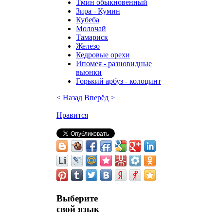
Тмин обыкновенный
Зира - Кумин
Кубеба
Молочай
Тамариск
Железо
Кедровые орехи
Ипомея - разновидные
вьюнки
Горький арбуз - колоцинт
< Назад
Вперёд >
Нравится
Выберите
свой язык