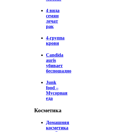
4 вида
семян
лечат
рак
4-группа
крови
Candida
auris
убивает
беспощадно
Junk
food –
Мусорная
еда
Косметика
Домашняя
косметика