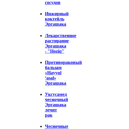
сосудов
Инжирный
коктейль
Эргашака
Лекарственное
растирание
Эргашака
- "Hoziq"
Противораковый
бальзам
«Hayyul
‘asal»
Эргашака
Уксусамед
чесночный
Эргашака
лечит
рак
Чесночные