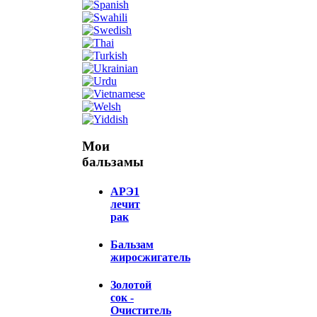
Мои
бальзамы
АРЭ1
лечит
рак
Бальзам
жиросжигатель
Золотой
сок -
Очиститель