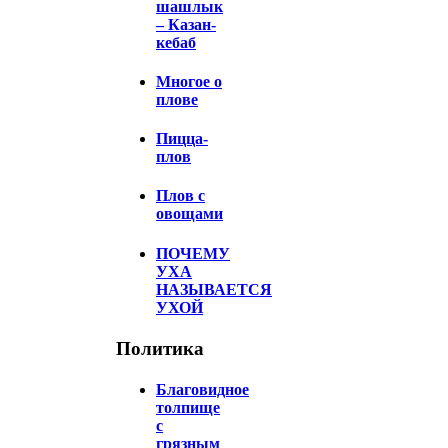
шашлык
– Казан-
кебаб
Многое о
плове
Пицца-
плов
Плов с
овощами
ПОЧЕМУ
УХА
НАЗЫВАЕТСЯ
УХОЙ
Политика
Благовидное
толпище
с
грязным