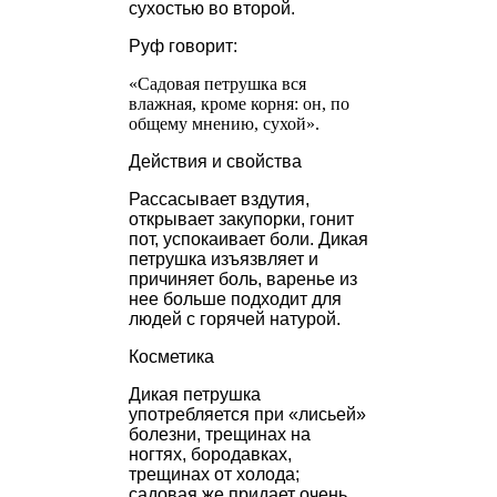
сухостью во второй.
Руф говорит:
«Садовая петрушка вся
влажная, кроме корня: он, по
общему мнению, сухой».
Действия и свойства
Рассасывает вздутия,
открывает закупорки, гонит
пот, успокаивает боли. Дикая
петрушка изъязвляет и
причиняет боль, варенье из
нее больше подходит для
людей с горячей натурой.
Косметика
Дикая петрушка
употребляется при «лисьей»
болезни, трещинах на
ногтях, бородавках,
трещинах от холода;
садовая же придает очень