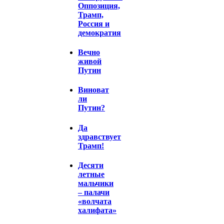
Оппозиция,
Трамп,
Россия и
демократия
Вечно
живой
Путин
Виноват
ли
Путин?
Да
здравствует
Трамп!
Десяти
летные
мальчики
– палачи
«волчата
халифата»