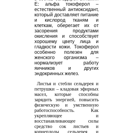
E: альфа токоферол –
естественный антиоксидант,
который доставляет питание
и кислород тканям и
клеткам, оберегает их от
засорения продуктами
окисления и способствует
хорошему цвету лица и
гладкости кожи. Токоферол
особенно полезен для
женского организма –
нормализует работу
яичников и других
эндокринных желез.
Листья и стебли сельдерея и
петрушки – кладовая эфирных
масел, которые способны
зарядить энергией, повысить
физическую и умственную
работоспособность. Как
укрепляющее и
восстанавливающее силы
средство сок листьев и
корнеплоды сельдерея и