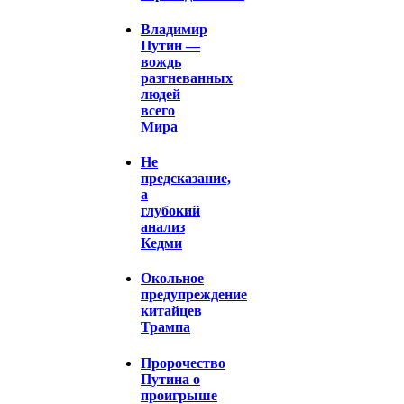
Владимир
Путин —
вождь
разгневанных
людей
всего
Мира
Не
предсказание,
а
глубокий
анализ
Кедми
Окольное
предупреждение
китайцев
Трампа
Пророчество
Путина о
проигрыше