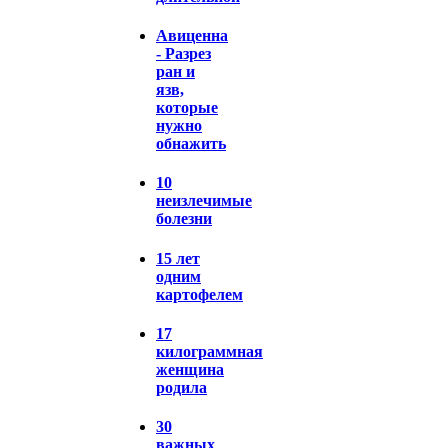
Авиценна
- Разрез
ран и
язв,
которые
нужно
обнажить
10
неизлечимые
болезни
15 лет
одним
картофелем
17
килограммная
женщина
родила
30
важных