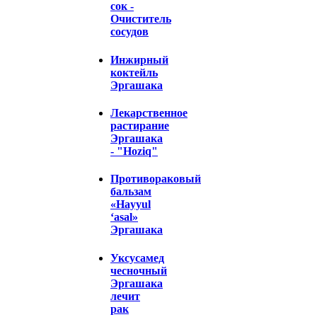
сок -
Очиститель
сосудов
Инжирный
коктейль
Эргашака
Лекарственное
растирание
Эргашака
- "Hoziq"
Противораковый
бальзам
«Hayyul
‘asal»
Эргашака
Уксусамед
чесночный
Эргашака
лечит
рак