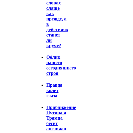
словах
слаще
как
прежде, а
в
действиях
станет
ли
круче?
Облик
нашего
сегодняшнего
строя
Правда
колет
глаза
Приближение
Путина и
Трампа
бесит
англичан