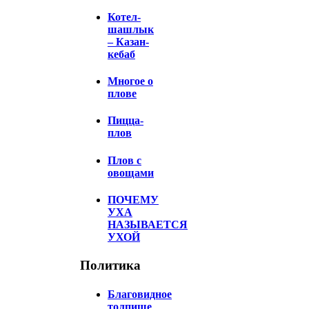
Котел-
шашлык
– Казан-
кебаб
Многое о
плове
Пицца-
плов
Плов с
овощами
ПОЧЕМУ
УХА
НАЗЫВАЕТСЯ
УХОЙ
Политика
Благовидное
толпище