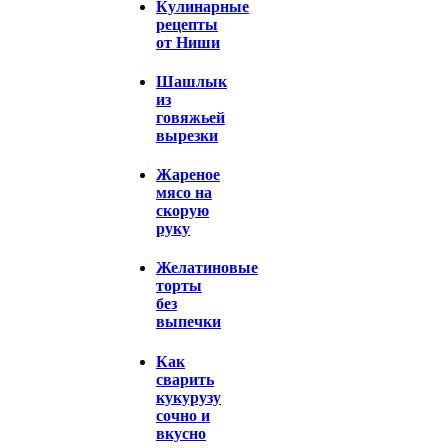
Кулинарные
рецепты
от Ниши
Шашлык
из
говяжьей
вырезки
Жареное
мясо на
скорую
руку
Желатиновые
торты
без
выпечки
Как
сварить
кукурузу
сочно и
вкусно