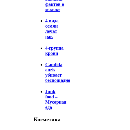
фактов о
молоке
4 вида
семян
лечат
рак
4-группа
крови
Candida
auris
убивает
беспощадно
Junk
food –
Мусорная
еда
Косметика