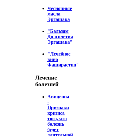
Чесночные
масла
Эргашака
"Бальзам
Долголетия
Эргашака"
"Лечебное
вино
Фаширастин"
Лечение
болезней
Авиценна
-
Признаки
кризиса
того, что
болезнь
будет
длительной