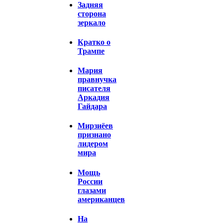
Задняя
сторона
зеркало
Кратко о
Трампе
Мария
правнучка
писателя
Аркадия
Гайдара
Мирзиёев
признано
лидером
мира
Мощь
России
глазами
американцев
На