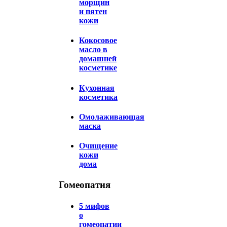
морщин
и пятен
кожи
Кокосовое
масло в
домашней
косметике
Кухонная
косметика
Омолаживающая
маска
Очищение
кожи
дома
Гомеопатия
5 мифов
о
гомеопатии