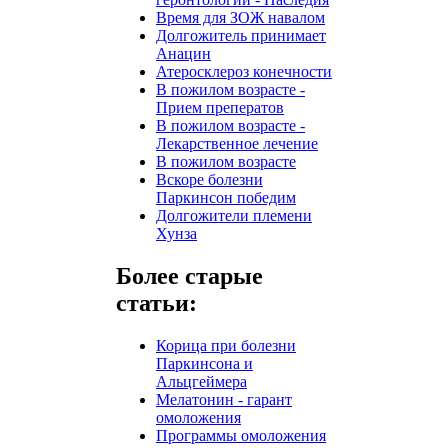
Время для ЗОЖ навалом
Долгожитель принимает
Анацин
Атеросклероз конечности
В пожилом возрасте -
Прием преператов
В пожилом возрасте -
Лекарственное лечение
В пожилом возрасте
Вскоре болезни
Паркинсон победим
Долгожители племени
Хунза
Более старые
статьи:
Корица при болезни
Паркинсона и
Альцгеймера
Мелатонин - гарант
омоложения
Программы омоложения