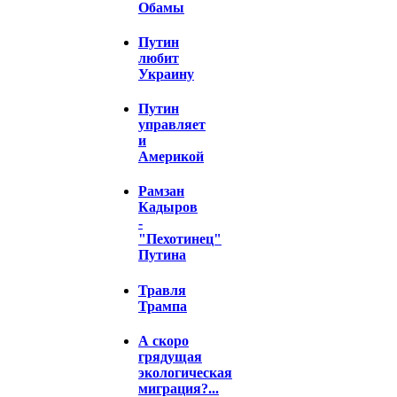
Обамы
Путин
любит
Украину
Путин
управляет
и
Америкой
Рамзан
Кадыров
-
"Пехотинец"
Путина
Травля
Трампа
А скоро
грядущая
экологическая
миграция?...