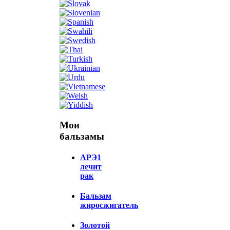
Мои
бальзамы
АРЭ1
лечит
рак
Бальзам
жиросжигатель
Золотой