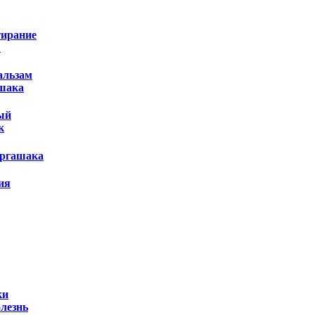
тирание
"
альзам
ашака
ый
к
Эргашака
ия
ки
олезнь