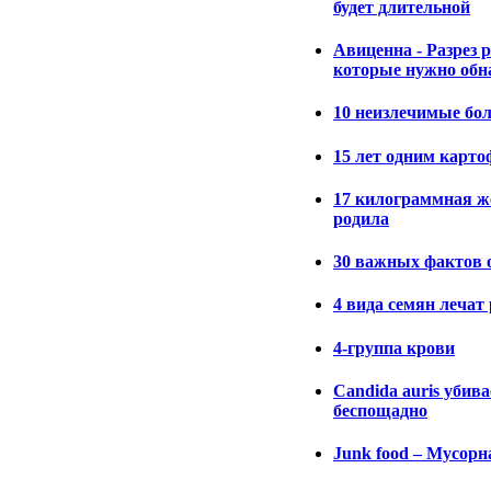
будет длительной
Авиценна - Разрез р
которые нужно обн
10 неизлечимые бол
15 лет одним карто
17 килограммная 
родила
30 важных фактов 
4 вида семян лечат
4-группа крови
Candida auris убива
беспощадно
Junk food – Мусорн