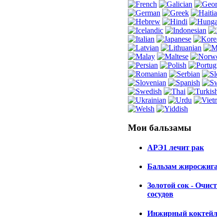
Мои
бальзамы
АРЭ1 лечит рак
Бальзам жиросжиг
Золотой сок - Очис
сосудов
Инжирный коктейл