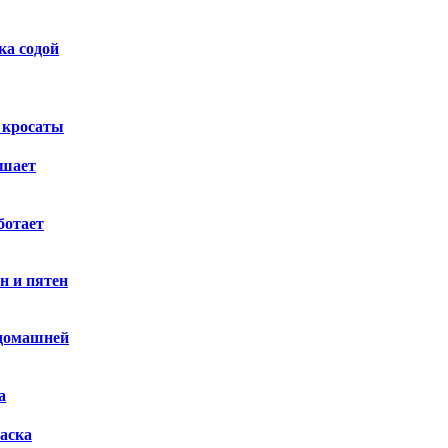
а содой
 кросаты
ашает
ботает
н и пятен
 домашней
а
аска