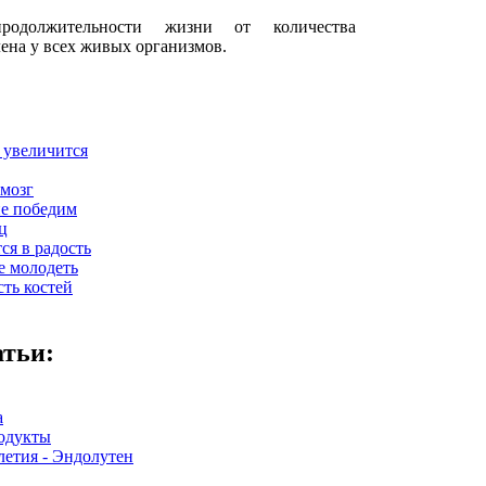
родолжительности жизни от количества
ена у всех живых организмов.
 увеличится
 мозг
ие победим
ц
ся в радость
е молодеть
сть костей
атьи:
а
одукты
летия - Эндолутен