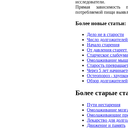
исследователи.
Прямая зависимость п
потребляемой пищи выявл
Более новые статьи:
Дело не в старости
Число долгожителей
Начало старения
От давления стареет
Старческое слабоум
Омолаживание мыш
Старость превращает
Через 5 лет начинает
Остеопороз - хрупко
Обзор долгожителей
Более старые ст
Пути нестарения
Омолаживание мозг
Омолаживающие пр
Лекарство для долго
Движение и память