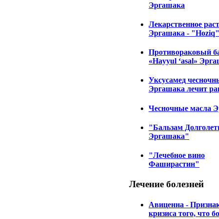
Эргашака
Лекарственное рас
Эргашака - "Hoziq
Противораковый б
«Hayyul ‘asal» Эрг
Уксусамед чесночн
Эргашака лечит ра
Чесночные масла 
"Бальзам Долголет
Эргашака"
"Лечебное вино
Фаширастин"
Лечение
болезней
Авиценна - Призна
кризиса того, что б