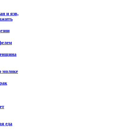
ан и язв,
ажить
езни
фелем
женщина
о молоке
 рак
ет
ая еда