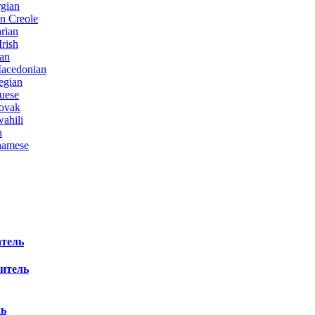
атель
титель
ь