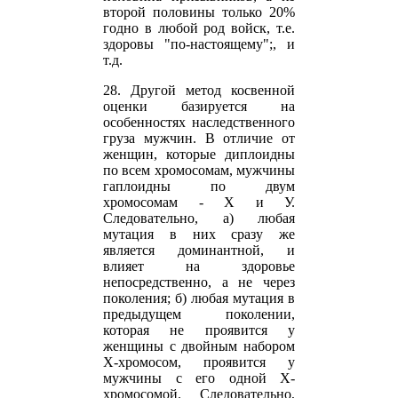
второй половины только 20%
годно в любой род войск, т.е.
здоровы "по-настоящему";, и
т.д.
28. Другой метод косвенной
оценки базируется на
особенностях наследственного
груза мужчин. В отличие от
женщин, которые диплоидны
по всем хромосомам, мужчины
гаплоидны по двум
хромосомам - Х и У.
Следовательно, а) любая
мутация в них сразу же
является доминантной, и
влияет на здоровье
непосредственно, а не через
поколения; б) любая мутация в
предыдущем поколении,
которая не проявится у
женщины с двойным набором
Х-хромосом, проявится у
мужчины с его одной Х-
хромосомой. Следовательно,