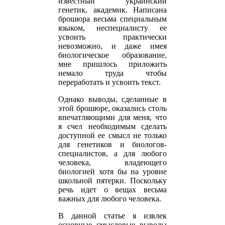
известный украинский
генетик, академик. Написана
брошюра весьма специальным
языком, неспециалисту ее
усвоить практически
невозможно, и даже имея
биологическое образование,
мне пришлось приложить
немало труда чтобы
переработать и усвоить текст.
Однако выводы, сделанные в
этой брошюре, оказались столь
впечатляющими для меня, что
я счел необходимым сделать
доступной ее смысл не только
для генетиков и биологов-
специалистов, а для любого
человека, владеющего
биологией хотя бы на уровне
школьной пятерки. Поскольку
речь идет о вещах весьма
важных для любого человека.
В данной статье я извлек
основные смысловые выводы