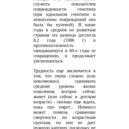
служить показателем
поврежденности генотипа
(при идеальном генотипе и
невнесении повреждений она
была бы нулевой). В наши
годы в среднем по развитым
странам эта разница достигла
8.2 года (1986 г) в
противоположность
ожидавшемуся в 60-е годы ее
сокращению, и продолжает
увеличиваться.
Трудность еще заключается в
том, что очень сложно (или
невозможно) оценивать
средний уровень жизни
поколения, которое сейчас
живет (или сейчас в детском
возрасте) - сколько еще ждать,
пока оно умрет... Немного
может помочь сравнение
смертности по возрастным
группам, но оно не дает
нужную картину, поскольку не