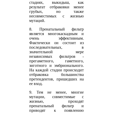
стадиях, выкидыш, как
результат отбраковки менее
грубых, но также
несовместимых с жизнью
мутаций.
8. Пренатальный фильтр
является многокаскадным и
очень эффективным.
Фактически он состоит из
последовательных, в
значительной мере
независимых фильтров -
прегаметного, гаметного,
зиготного и эмбрионального.
На каждой стадии происходит
отбраковка большинства
претендентов, пришедших на
ее вход.
9. Тем не менее, многие
мутации, совместимые с
жизнью, проходят
пренатальный фильтр и
приводят к появлению