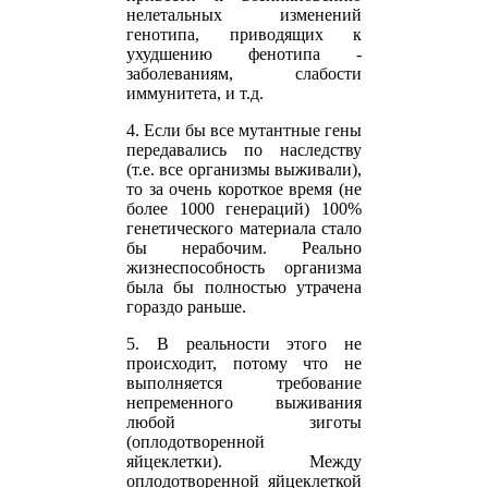
нелетальных изменений
генотипа, приводящих к
ухудшению фенотипа -
заболеваниям, слабости
иммунитета, и т.д.
4. Если бы все мутантные гены
передавались по наследству
(т.е. все организмы выживали),
то за очень короткое время (не
более 1000 генераций) 100%
генетического материала стало
бы нерабочим. Реально
жизнеспособность организма
была бы полностью утрачена
гораздо раньше.
5. В реальности этого не
происходит, потому что не
выполняется требование
непременного выживания
любой зиготы
(оплодотворенной
яйцеклетки). Между
оплодотворенной яйцеклеткой