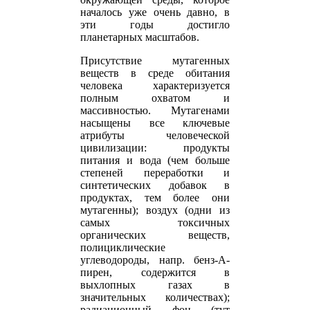
началось уже очень давно, в
эти годы достигло
планетарных масштабов.
Присутствие мутагенных
веществ в среде обитания
человека характеризуется
полным охватом и
массивностью. Мутагенами
насыщены все ключевые
атрибуты человеческой
цивилизации: продукты
питания и вода (чем больше
степеней переработки и
синтетических добавок в
продуктах, тем более они
мутагенны); воздух (одни из
самых токсичных
органических веществ,
полициклические
углеводороды, напр. бенз-А-
пирен, содержится в
выхлопных газах в
значительных количествах);
радиационный фон (тут