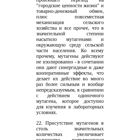
"городские ценности жизни" и
товарно-денежный обмен,
плюс повсеместная
механизация сельского
хозяйства и все прочее, что в
значительной степени
насытило мутагенами и
окружающую среду сельской
части населения. Ко всему
прочему, мутагены действуют
не изолированно - в сочетании
они дают синергидные и даже
кооперативные эффекты, что
делает их действие во много
раз более сильным и вообще
непредсказуемым, в сравнении
с действием одиночного
мутагена, которое доступно
для изучения в лабораторных
условиях.
22. Присутствие мутагенов в
столь значительных
количествах увеличивает
количество появляющихся