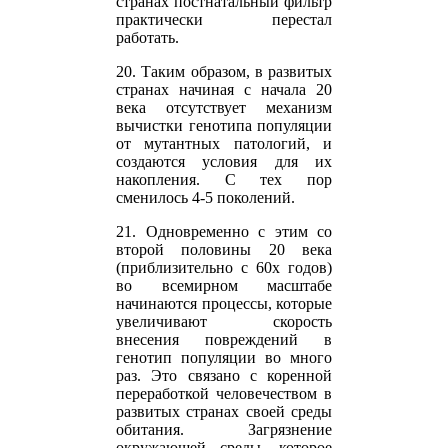
странах постнатальный фильтр
практически перестал
работать.
20. Таким образом, в развитых
странах начиная с начала 20
века отсутствует механизм
вычистки генотипа популяции
от мутантных патологий, и
создаются условия для их
накопления. С тех пор
сменилось 4-5 поколений.
21. Одновременно с этим со
второй половины 20 века
(приблизительно с 60х годов)
во всемирном масштабе
начинаются процессы, которые
увеличивают скорость
внесения повреждений в
генотип популяции во много
раз. Это связано с коренной
переработкой человечеством в
развитых странах своей среды
обитания. Загрязнение
окружающей среды, которое