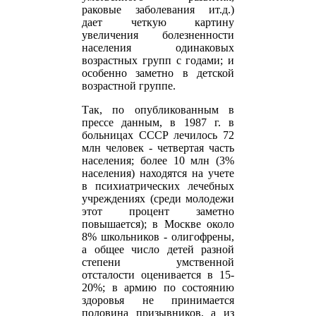
раковые заболевания ит.д.)
дает четкую картину
увеличения болезненности
населения одинаковых
возрастных групп с годами; и
особенно заметно в детской
возрастной группе.
Так, по опубликованным в
прессе данным, в 1987 г. в
больницах СССР лечилось 72
млн человек - четвертая часть
населения; более 10 млн (3%
населения) находятся на учете
в психиатрических лечебных
учреждениях (среди молодежи
этот процент заметно
повышается); в Москве около
8% школьников - олигофрены,
а общее число детей разной
степени умственной
отсталости оценивается в 15-
20%; в армию по состоянию
здоровья не принимается
половина призывников, а из