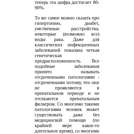
теперь эта цифра достигает 80-
90%.
То же самое можно сказать про
гипертонию, диабет,
умственные расстройства,
некоторые (возможно все)
виды рака. Даже для
классических инфекционных
заболеваний показана четкая
генетическая
предрасположенность. Все
подобные заболевания
принято называть
отсроченными патологиями -
отсроченными потому, что они
не проявляются в
пренатальном периоде и не
отсекаются пренатальным
фильтром. Со многими такими
патологиями человек может
существовать даже без
медицинской помощи (по
крайней мере какое-то
длительное время), со многими