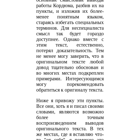
работы Кордюма, разбив их на
пункты, и изложив их более-
менее понятным языком,
стараясь избегать специальных
терминов. Для неспециалиста
смысл так будет гораздо
доступнее. Однако вместе с
этим текст, естественно,
потерял доказательность. Тем
не менее могу заверить, что в
оригинальном тексте любой
довод тщательно обоснован и
во многих местах подкреплен
примерами. Интересующимся
могу порекомендовать
обратиться к оригиналу текста.
Ниже я привожу эти пункты.
Все они, хоть я и писал своими
словами, являются возможно
более точным
воспроизведением выводов
оригинального текста. В тех
же местах, где я вставляю что-
то "от себя", я помечаю это