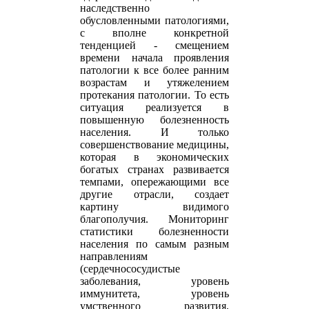
наследственно
обусловленными патологиями,
с вполне конкретной
тенденцией - смещением
времени начала проявления
патологии к все более ранним
возрастам и утяжелением
протекания патологии. То есть
ситуация реализуется в
повышенную болезненность
населения. И только
совершенствование медицины,
которая в экономических
богатых странах развивается
темпами, опережающими все
другие отрасли, создает
картину видимого
благополучия. Мониторинг
статистики болезненности
населения по самым разным
направлениям
(сердечнососудистые
заболевания, уровень
иммунитета, уровень
умственного развития,